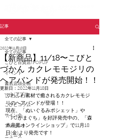
記事
全ての記事
2022年11月18日
全ての記事
【新商品】11/18〜こびと
こびと百貨店/POPUP
づかん カクレモモジリの
イベント
ヘアバンドが発売開始！！
書店店頭企画
更新日：
2022年11月18日
web/アプリ
ふわふわ素材で癒されるカクレモモジ
リのヘアバンドが登場！！
こびとコラム
現在、「ぬいぐるみポシェット」や
サイン会
「PUがまぐち」を好評発売中の、「森
本産業オンラインショップ」で11月18
プレゼント
日(金)より発売です！
ニュース