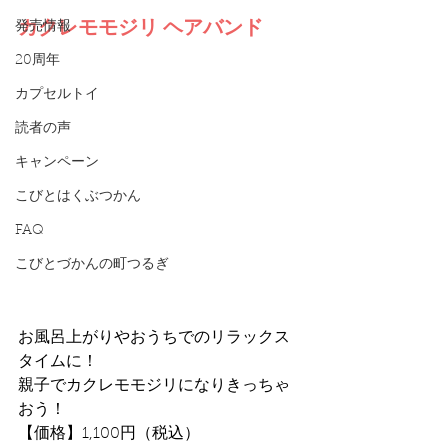
カクレモモジリ ヘアバンド
発売情報
20周年
カプセルトイ
読者の声
キャンペーン
こびとはくぶつかん
FAQ
こびとづかんの町つるぎ
お風呂上がりやおうちでのリラックス
タイムに！
親子でカクレモモジリになりきっちゃ
おう！
【価格】1,100円（税込）