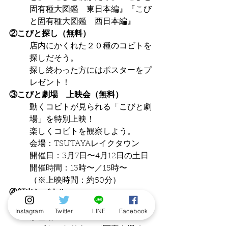
固有種大図鑑　東日本編』『こび
と固有種大図鑑　西日本編』
②こびと探し（無料）
店内にかくれた２０種のコビトを
探しだそう。
探し終わった方にはポスターをプ
レゼント！
③こびと劇場　上映会（無料）
動くコビトが見られる「こびと劇
場」を特別上映！
楽しくコビトを観察しよう。
会場：TSUTAYAレイクタウン
開催日：3月7日〜4月12日の土日
開催時間：13時〜／15時〜
（※上映時間：約50分）
④顔出しパネル
コビトが大集合した顔出しパネル
Instagram
Twitter
LINE
Facebook
が登場！