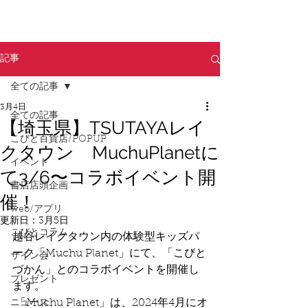
記事
全ての記事
3月4日
全ての記事
【埼玉県】TSUTAYAレイ
こびと百貨店/POPUP
クタウン MuchuPlanetに
イベント
て3/6〜コラボイベント開
書店店頭企画
催！
web/アプリ
更新日：
3月5日
こびとコラム
越谷レイクタウン内の体験型キッズパ
ーク「Muchu Planet」にて、「こびと
サイン会
づかん」とのコラボイベントを開催し
プレゼント
ます。
 「Muchu Planet」は、2024年4月にオ
ニュース