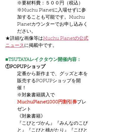
※要材料費：５００円（税込）
※Muchu Planetに入場せずに参
加することも可能です。Muchu 
Planetカウンターでお申し込みく
ださい。
★詳細な画像等は
Muchu Planetの公式
ニュース
に掲載中です。
■TSUTAYAレイクタウン開催内容：
①POPUPショップ
定番から新作まで、グッズと本を
販売するPOPUPショップを開
催！
※対象書籍購入で
MuchuPlanet1000円割引券
プレ
ゼント
《対象書籍》
『こびとづかん』『みんなのこび
と』『こびと桃がたり』『こびと