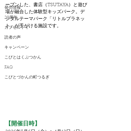
ープンした、書店（TSUTAYA）と遊び
発売情報
場が融合した体験型キッズパーク。デ
20周年
ジタルテーマパーク「リトルプラネッ
ト」が手がける施設です。
カプセルトイ
読者の声
キャンペーン
こびとはくぶつかん
FAQ
こびとづかんの町つるぎ
【開催日時】