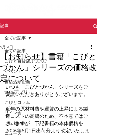
記事
全ての記事
5月31日
全ての記事
【お知らせ】書籍「こびと
こびと百貨店/POPUP
づかん」シリーズの価格改
イベント
定について
書店店頭企画
いつも「こびとづかん」シリーズをご
web/アプリ
愛読いただきありがとうございます。
こびとコラム
近年の原材料費や運賃の上昇による製
サイン会
造コストの高騰のため、不本意ではご
プレゼント
ざいますが、下記書籍の本体価格を
2026年6月1日出荷分より改定いたしま
ニュース