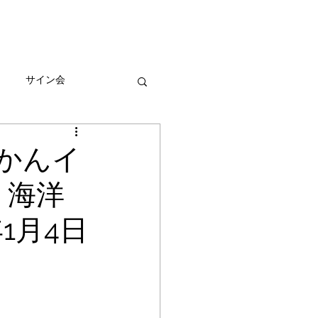
びとづかんの本
グッズ販売情報
More
サイン会
ーン
かんイ
 海洋
1月4日