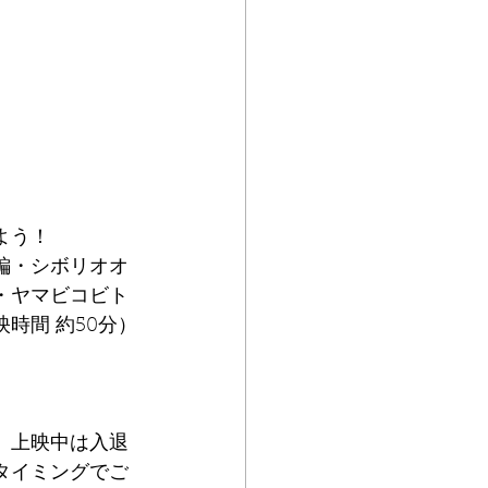
よう！
編・シボリオオ
・ヤマビコビト
時間 約50分）
。上映中は入退
タイミングでご