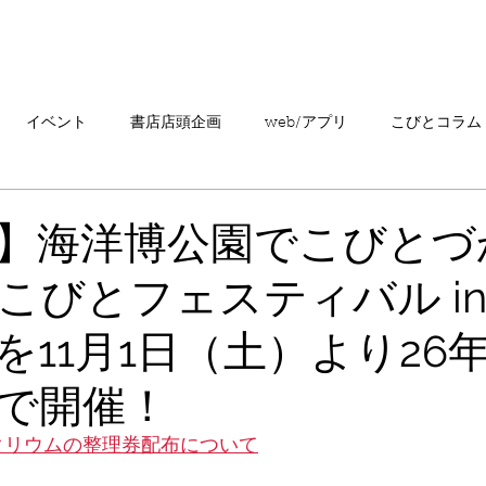
「こびとづかん」とは？
ニュース
コビト紹介
こ
イベント
書店店頭企画
web/アプリ
こびとコラム
売情報
20周年
カプセルトイ
読者の声
キャンペ
】海洋博公園でこびとづ
こびとフェスティバル in
こびとづかんの町つるぎ
を11月1日（土）より26年
で開催！
ネタリウムの整理券配布について