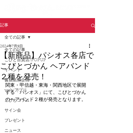
記事
全ての記事
2024年7月9日
全ての記事
【新商品】パシオス各店で
こびと百貨店/POPUP
こびとづかん ヘアバンド
イベント
２種を発売！
書店店頭企画
関東・甲信越・東海・関西地区で展開
web/アプリ
する「パシオス」にて、こびとづかん
のヘアバンド２種が発売となります。
こびとコラム
サイン会
プレゼント
ニュース