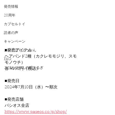
発売情報
20周年
カプセルトイ
読者の声
キャンペーン
■発売アイテム
こびとはくぶつかん
ヘアバンド2種（カクレモモジリ、スモ
FAQ
モノウチ）
こびとづかんの町つるぎ
各 ¥990円（税込）
■発売日
2024年7月10日（水）〜順次
■発売店舗
パシオス全店
https://www.paseos.co.jp/shop/