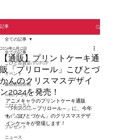
記事
全ての記事
2024年11月12日
全ての記事
【通販】プリントケーキ通
こびと百貨店/POPUP
販「プリロール」こびとづ
イベント
かんのクリスマスデザイ
書店店頭企画
ン2024を発売！
web/アプリ
アニメキャラのプリントケーキ通販
こびとコラム
「PRIROLL～プリロール～」に、今年
も「こびとづかん」のクリスマスデザ
サイン会
インケーキが登場します！
プレゼント
ニュース