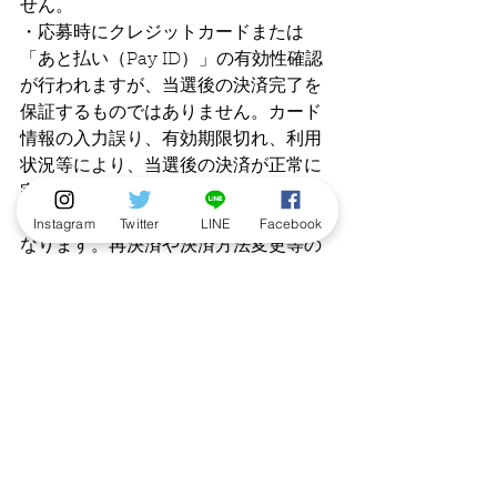
せん。
・応募時にクレジットカードまたは
「あと払い（Pay ID）」の有効性確認
が行われますが、当選後の決済完了を
保証するものではありません。カード
情報の入力誤り、有効期限切れ、利用
状況等により、当選後の決済が正常に
完了しない場合がございます。その場
合、ご注文は成立せず、当選は無効と
Instagram
Twitter
LINE
Facebook
なります。再決済や決済方法変更等の
対応はいたしかねます。
・抽選販売のため、先着順ではござい
ません。応募期間内であれば、抽選販
売のため先着順ではありません。応募
期間内であれば、応募タイミングによ
って当選確率は変わりません。
・アクセス集中時には、ページ表示や
応募完了までに時間がかかる場合がご
ざいます。