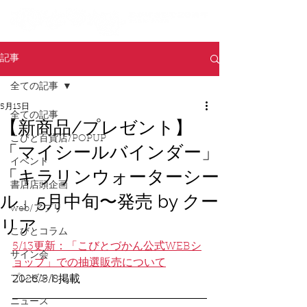
記事
全ての記事
5月13日
全ての記事
【新商品/プレゼント】
こびと百貨店/POPUP
「マイシールバインダー」
イベント
「キラリンウォーターシー
書店店頭企画
ル」5月中旬〜発売 by クー
web/アプリ
リア
こびとコラム
5/13更新：「こびとづかん公式WEBシ
サイン会
ョップ」での抽選販売について
プレゼント
2026/5/8掲載
ニュース