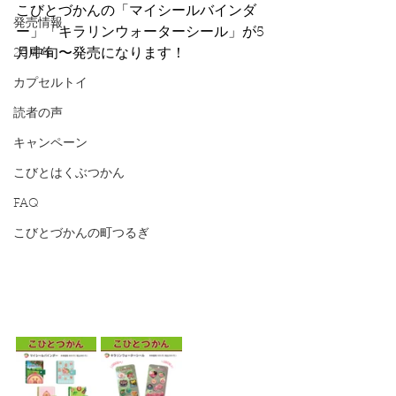
こびとづかんの「マイシールバインダ
発売情報
ー」「キラリンウォーターシール」が
5
月中旬〜
発売になります！
20周年
カプセルトイ
読者の声
キャンペーン
こびとはくぶつかん
FAQ
こびとづかんの町つるぎ