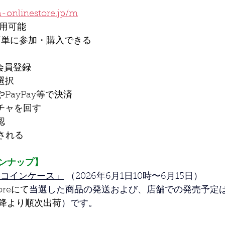
a-onlinestore.jp/m
利用可能
簡単に参加・購入できる
会員登録
選択
PayPay等で決済
チャを回す
認
される
ンナップ】
 コインケース」
 （2026年6月1日10時〜6月15日）
toreにて
当選した商品の発送および、店舗での発売予定は2
降より順次出荷
）です。