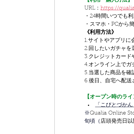
【利用・購入方法】
URL：
https://quali
・24時間いつでも
・スマホ・PCから
《利用方法》
1.サイトやアプリに
2.回したいガチャを
3.クレジットカードや
4.オンライン上でガ
5.当選した商品を確
6.後日、自宅へ配送
【オープン時のライ
「こびとづかん
※
Qualia Online S
旬頃（
店頭発売日以