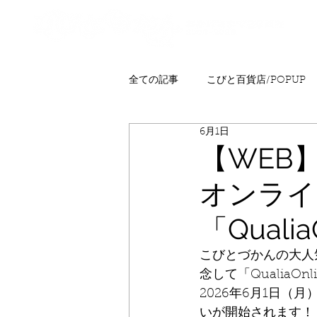
全ての記事
こびと百貨店/POPUP
6月1日
プレゼント
ニュース
発
【WEB
オンライ
こびとはくぶつかん
FAQ
「Quali
こびとづかんの大人気
念して「QualiaOn
2026年6月1日（
いが開始されます！