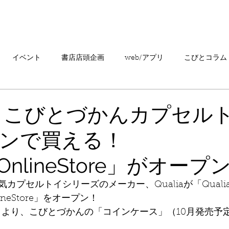
「こびとづかん」とは？
ニュース
コビト紹介
こ
イベント
書店店頭企画
web/アプリ
こびとコラム
売情報
20周年
カプセルトイ
読者の声
キャンペ
】こびとづかんカプセル
ンで買える！
こびとづかんの町つるぎ
aOnlineStore」がオープ
カプセルトイシリーズのメーカー、Qualiaが「Quali
lineStore」をオープン！
月）より、こびとづかんの「コインケース」（10月発売予