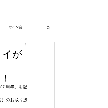
びとづかんの本
グッズ販売情報
More
サイン会
ーン
トイが
ン！
a10周年」を記
定）のお取り扱