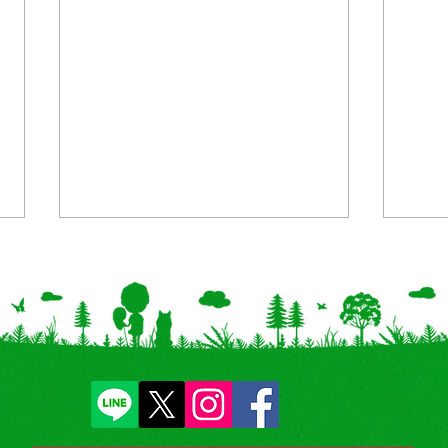
【新商品】アベイルにて「パ
【開
イルショートパンツ」を
モー