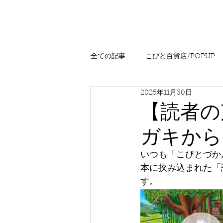
全ての記事
こびと百貨店/POPUP
2025年11月30日
プレゼント
ニュース
発
【読者の
ガキから
こびとはくぶつかん
FAQ
いつも「こびとづか
本に挟み込まれた「
す。