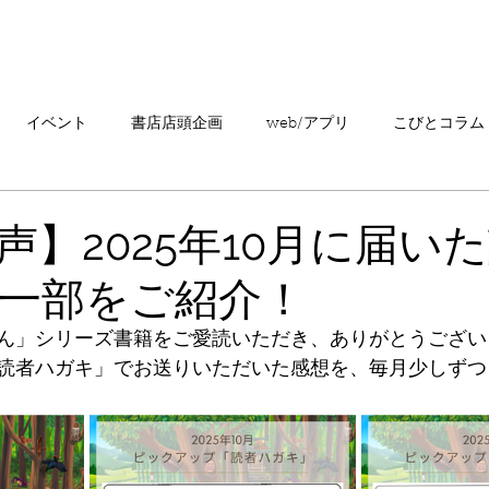
「こびとづかん」とは？
ニュース
コビト紹介
こ
イベント
書店店頭企画
web/アプリ
こびとコラム
売情報
20周年
カプセルトイ
読者の声
キャンペ
声】2025年10月に届い
一部をご紹介！
こびとづかんの町つるぎ
ん」シリーズ書籍をご愛読いただき、ありがとうござい
読者ハガキ」でお送りいただいた感想を、毎月少しずつ