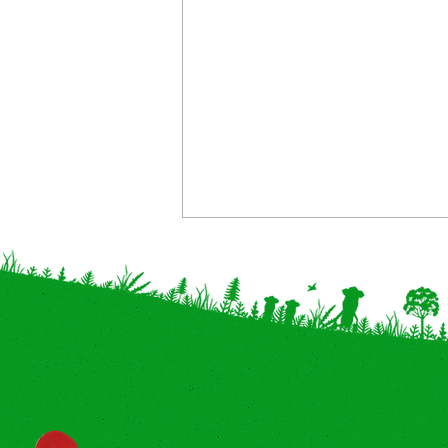
【神奈川・奈良 追加】イベン
ト体験型POP UP「こびとづ