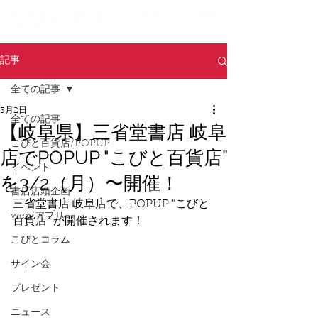
記事
全ての記事
3月2日
全ての記事
【岐阜県】三省堂書店 岐阜
こびと百貨店/POPUP
店でPOPUP "こびと百貨店”
イベント
を3/2（月）〜開催！
書店店頭企画
三省堂書店 岐阜店で、POPUP "こびと
web/アプリ
百貨店” が開催されます！
こびとコラム
サイン会
プレゼント
ニュース