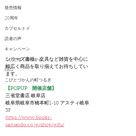
発売情報
20周年
カプセルトイ
読者の声
キャンペーン
シリーズ書籍、文具など雑貨を中心に
こびとはくぶつかん
幅広く商品を取り揃えてお待ちしてい
FAQ
ます。
こびとづかんの町つるぎ
【POPUP　開催店舗】
三省堂書店 岐阜店
岐阜県岐阜市橋本町1-10 アスティ岐阜 
3F
https://www.books-
sanseido.co.jp/shop/gifu/