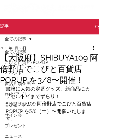
記事
全ての記事
2025年2月28日
全ての記事
【大阪府】SHIBUYA109 阿
こびと百貨店/POPUP
倍野店でこびと百貨店
イベント
POPUP を3/8〜開催！
書店店頭企画
書籍に人気の定番グッズ、新商品にカ
web/アプリ
プセルトイまでずらり！ 
SHIBUYA109 阿倍野店でこびと百貨店
こびとコラム
POPUP を3/8（土）〜開催いたしま
サイン会
す。
プレゼント
ニュース