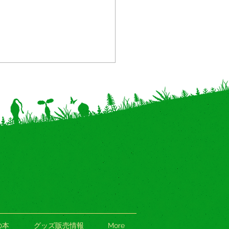
葉県】精文館書店 木更津
POPUP "こびと百貨店”
/8（土）〜開催！
の本
グッズ販売情報
More