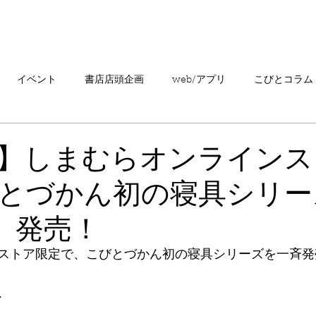
「こびとづかん」とは？
ニュース
コビト紹介
こ
イベント
書店店頭企画
web/アプリ
こびとコラム
売情報
20周年
カプセルトイ
読者の声
キャンペ
】しまむらオンラインス
とづかん初の寝具シリー
こびとづかんの町つるぎ
水）発売！
ストア限定で、こびとづかん初の寝具シリーズを一斉発
、