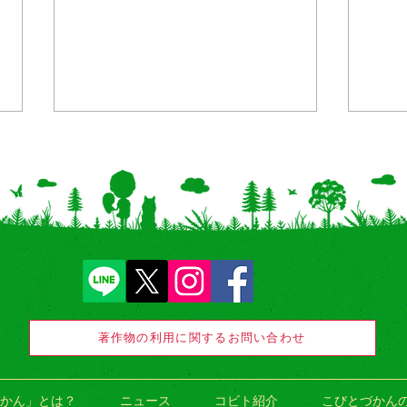
【新商品/地域限定】北海
【千
道・沖縄「おはじき きらきら
店で
シール」発売！by オスト
を8
著作物の利用に関するお問い合わせ
かん」とは？
ニュース
コビト紹介
こびとづかん