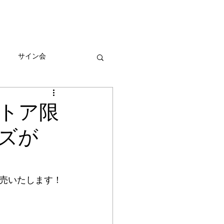
びとづかんの本
グッズ販売情報
More
サイン会
ーン
トア限
ズが
売いたします！