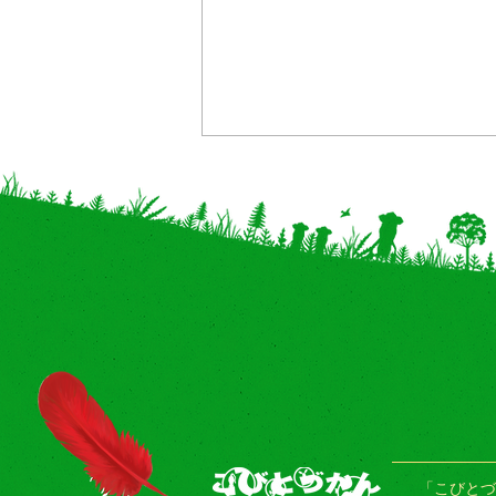
【神奈川・奈良 追加】イベン
ト体験型POP UP「こびとづ
かん マーケット」全国巡回
中！
「こびとづ