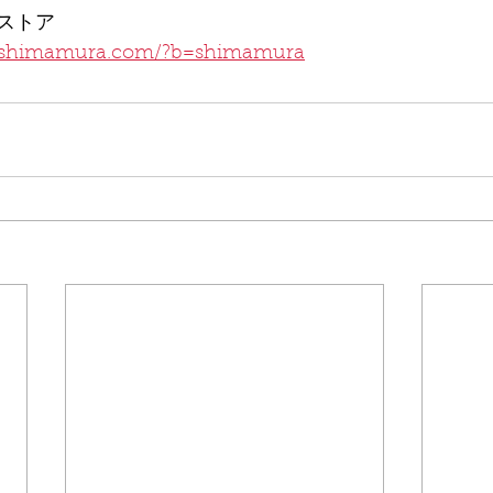
ストア
-shimamura.com/?b=shimamura