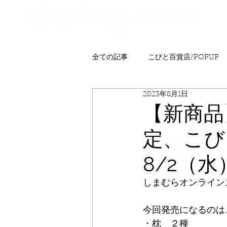
全ての記事
こびと百貨店/POPUP
2023年8月1日
プレゼント
ニュース
発
【新商品
定、こび
こびとはくぶつかん
FAQ
8/2（
しまむらオンライン
今回発売になるのは
・枕　２種