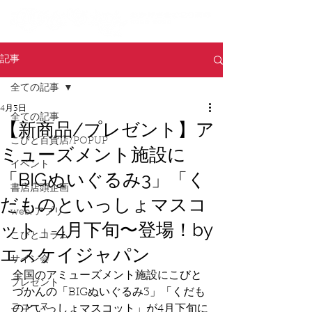
記事
全ての記事
4月3日
全ての記事
【新商品/プレゼント】ア
こびと百貨店/POPUP
ミューズメント施設に
イベント
「BIGぬいぐるみ3」「く
書店店頭企画
だものといっしょマスコ
web/アプリ
ット」4月下旬〜登場！by
こびとコラム
エスケイジャパン
サイン会
全国のアミューズメント施設にこびと
プレゼント
づかんの
「BIGぬいぐるみ3」「くだも
ニュース
のといっしょマスコット」
が4月下旬に