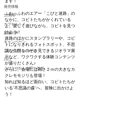
ます！
発売情報
ふわっふわのエアー「こびと迷路」の
20周年
なかに、コビトたちがかくれている
カプセルトイ
よ。楽しく遊びながら、コビトを見つ
けよう！
読者の声
迷路のほかにスタンプラリーや、コビ
キャンペーン
トになりきれるフォトスポット、不思
議な生態をのぞき見できるジオラマ展
こびとはくぶつかん
示など、ワクワクする体験コンテンツ
FAQ
が盛りだくさん♪
こびとづかんの町つるぎ
さらに、会場には高さ２ｍの大きなカ
クレモモジリも登場！
知れば知るほど面白い、コビトたちが
いる”不思議の森”へ、冒険に出かけよ
う！