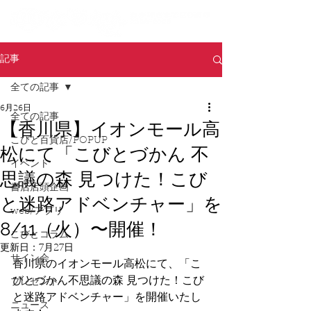
記事
全ての記事
6月26日
全ての記事
【香川県】イオンモール高
こびと百貨店/POPUP
松にて「こびとづかん 不
イベント
思議の森 見つけた！こび
書店店頭企画
と迷路アドベンチャー」を
web/アプリ
8/11（火）〜開催！
こびとコラム
更新日：
7月27日
サイン会
香川県のイオンモール高松にて、「こ
びとづかん不思議の森 見つけた！こび
プレゼント
と迷路アドベンチャー」を開催いたし
ニュース