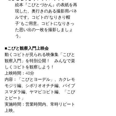
絵本『こびとづかん』の表紙を再
現した、奥行きのある撮影用パネ
ルです。コビトの"なりきり帽
子"もご用意。コビトになりきっ
た思い出の一枚を撮影しましょ
う。
■こびと観察入門上映会
動くコビトが見られる映像集「こびと
観察入門」を特別公開！　みんなで楽
しくコビトを観察しよう！
上映時間：48分
内容：「こびとヨーデル」、カクレモ
モジリ編、シボリオオチチ編、バイブ
スマダラ編、ヤマビコビト編、「こび
とビート」
実施時間：営業時間内、常時リピート
上映。