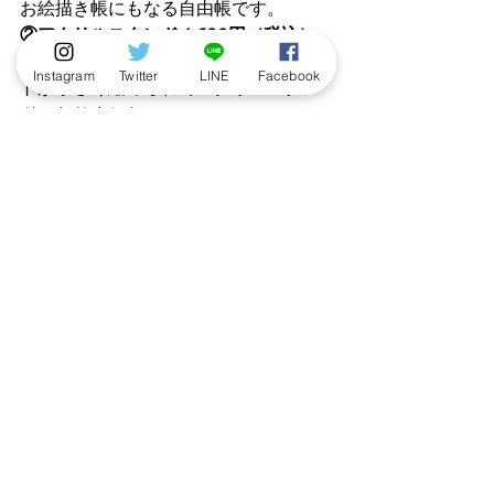
お絵描き帳にもなる自由帳です。
②アクリルスタンド 1,600円（税込）
イベント会場に設置したフォトスポッ
Instagram
Twitter
LINE
Facebook
トが小さく縮められてアクリルスタン
ドになりました！
③オリジナルTシャツ 4,000円（税込）
イベント会場スタッフTと色違い！　コ
ビトたちをあしらったイベントロゴ入
りのTシャツです。
【サイズ】大人用 Lのみ
【色展開】　グレー、ライトピンク、
白
④オリジナル子どもTシャツ　3,000円
（税込）
スタッフTと色違いのオリジナルTの子
どもサイズ展開！
親子でペアルック
を楽しもう！
【サイズ】子ども用 130のみ