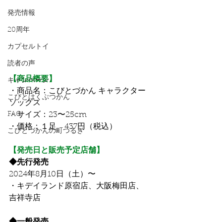
発売情報
20周年
カプセルトイ
読者の声
【商品概要】
キャンペーン
・商品名：こびとづかん キャラクター
こびとはくぶつかん
ソックス　
FAQ
・サイズ：23〜25cm
・価格：１足　437円（税込）
こびとづかんの町つるぎ
【発売日と販売予定店舗】
◆先行発売
2024年8月10日（土）〜
・キデイランド原宿店、大阪梅田店、
吉祥寺店