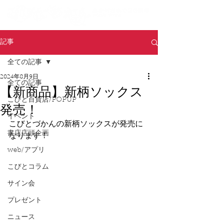
記事
全ての記事
2024年8月9日
全ての記事
【新商品】新柄ソックス
こびと百貨店/POPUP
発売！
イベント
こびとづかんの新柄ソックスが発売に
書店店頭企画
なります！
web/アプリ
こびとコラム
サイン会
プレゼント
ニュース