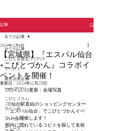
記事
全ての記事
2024年12月6日
全ての記事
【宮城県】『エスパル仙台
こびと百貨店/POPUP
×こびとづかん』コラボイ
イベント
ベントを開催！
書店店頭企画
更新日：
2024年12月25日
web/アプリ
2024/12/16更新：会場写真
こびとコラム
JR仙台駅直結のショッピングセンター
サイン会
「エスパル仙台」でこびとづかんイベ
ントを開催します！
プレゼント
館内に隠れているコビトを探して名前
ニュース