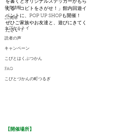
を書くとオリジナルステッカーがもら
発売情報
える「コビトをさがせ！」館内回遊イ
ベントに、POP UP SHOPも開催！
20周年
ぜひご家族やお友達と、遊びにきてく
カプセルトイ
ださい！
読者の声
キャンペーン
こびとはくぶつかん
FAQ
こびとづかんの町つるぎ
【開催場所】