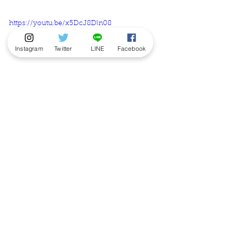
https://youtu.be/x5DcJ8Dln08
Instagram
Twitter
LINE
Facebook
■お問い合わせ
城南村田 お問い合わせフォーム
https://thebase.in/inquiry/jonanmur
ata
ニュース
発売情報