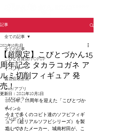
記事
全ての記事
2021年10月1日
全ての記事
【超限定】こびとづかん15
こびと百貨店/POPUP
周年記念 タカラコガネ ア
イベント
ルミ切削フィギュア 発
書店店頭企画
売！
web/アプリ
更新日：
2021年10月1日
こびとコラム
2021年、15周年を迎えた「こびとづか
ん」。
サイン会
今まで多くのコビト達のソフビフィギ
プレゼント
ュア（超リアルソフビシリーズ）を製
造してきたメーカー、城南村田が、こ
ニュース