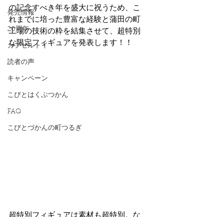
の記念すべき年を盛大に祝うため、こ
発売情報
れまでに培った豊富な経験と蒲田の町
20周年
工場の技術の粋を結集させて、超特別
な限定フィギュアを発表します！！
カプセルトイ
読者の声
キャンペーン
こびとはくぶつかん
FAQ
こびとづかんの町つるぎ
超特別フィギュアは素材も超特別。な