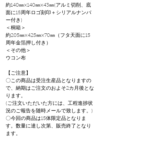
約140㎜×140㎜×43㎜(アルミ切削、底
面に15周年ロゴ刻印＋シリアルナンバ
ー付き)
＜桐箱＞
約205㎜×425㎜×70㎜（フタ天面に15
周年金箔押し付き）
＜その他＞
ウコン布
【ご注意】
〇この商品は受注生産品となりますの
で、納期はご注文のおよそ2カ月後とな
ります。
(ご注文いただいた方には、工程進捗状
況のご報告を随時メールで致します。)
〇今回の商品は15体限定品となりま
す。数量に達し次第、販売終了となり
ます。