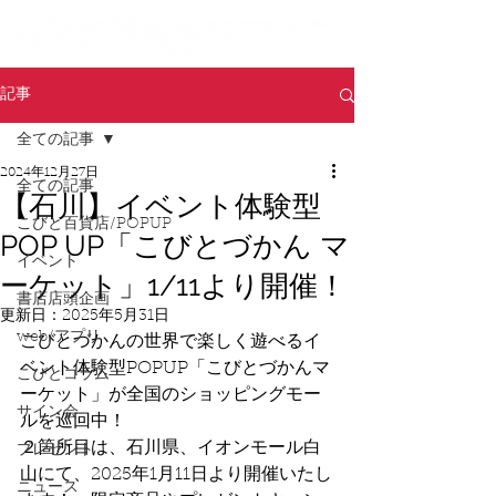
記事
全ての記事
2024年12月27日
全ての記事
【石川】イベント体験型
こびと百貨店/POPUP
POP UP「こびとづかん マ
イベント
ーケット」1/11より開催！
書店店頭企画
更新日：
2025年5月31日
web/アプリ
こびとづかんの世界で楽しく遊べるイ
ベント体験型POPUP「こびとづかんマ
こびとコラム
ーケット」が全国のショッピングモー
サイン会
ルを巡回中！
２箇所目は、石川県、イオンモール白
プレゼント
山にて、2025年1月11日より開催いたし
ニュース