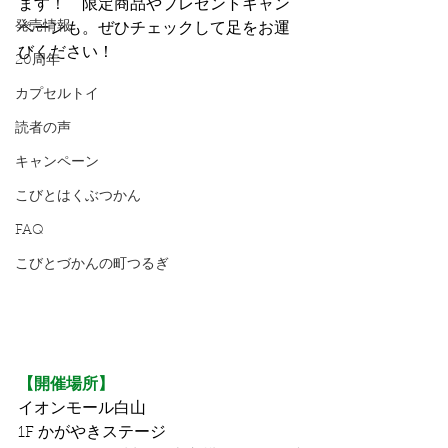
ます！　限定商品やプレゼントキャン
発売情報
ペーンも。ぜひチェックして足をお運
びください！
20周年
カプセルトイ
読者の声
キャンペーン
こびとはくぶつかん
FAQ
こびとづかんの町つるぎ
【開催場所】
イオンモール白山
1F かがやきステージ