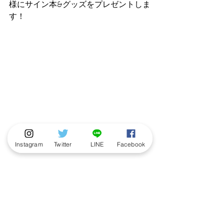
様にサイン本&グッズをプレゼントしま
す！
Instagram
Twitter
LINE
Facebook
〈エントリー方法〉
イオンモール白山会場にて3,300
円(税込)以上ご購入のお客様に抽
選券をお渡しします。
抽選券に記載のQRコードよりア