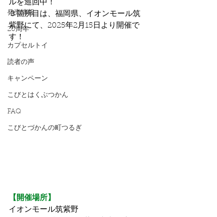
ルを巡回中！
発売情報
３箇所目は、福岡県、イオンモール筑
紫野にて、2025年2月15日より開催で
20周年
す！
カプセルトイ
読者の声
キャンペーン
こびとはくぶつかん
FAQ
こびとづかんの町つるぎ
【開催場所】
イオンモール筑紫野