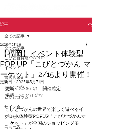
記事
全ての記事
2025年2月1日
全ての記事
【福岡】イベント体験型
こびと百貨店/POPUP
POP UP「こびとづかん マ
イベント
ーケット」2/15より開催！
書店店頭企画
更新日：
2025年5月31日
web/アプリ
更新：2025/2/1　開催確定
掲載：2024/12/27
こびとコラム
サイン会
こびとづかんの世界で楽しく遊べるイ
ベント体験型POPUP「こびとづかんマ
プレゼント
ーケット」が全国のショッピングモー
ニュース