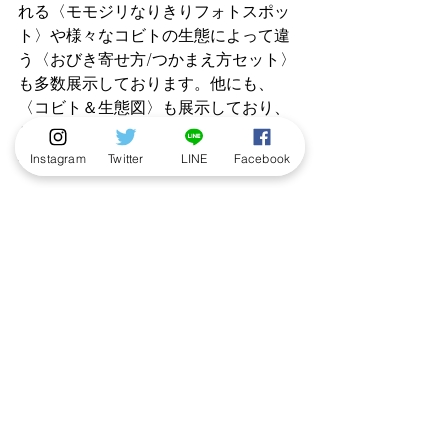
れる〈モモジリなりきりフォトスポッ
ト〉や様々なコビトの生態によって違
う〈おびき寄せ方/つかまえ方セット〉
も多数展示しております。他にも、
〈コビト＆生態図〉も展示しており、
これを読めばあなたもコビト博士にな
れるかも！？
Instagram
Twitter
LINE
Facebook