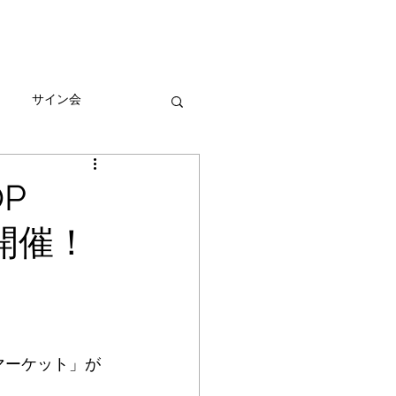
びとづかんの本
グッズ販売情報
More
サイン会
ーン
P
開催！
マーケット」が