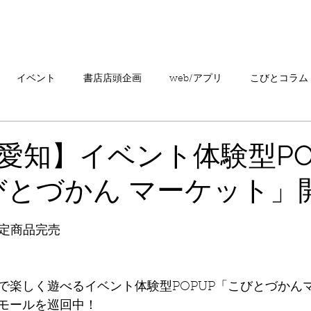
「こびとづかん」とは？
ニュース
コビト紹介
こ
イベント
書店店頭企画
web/アプリ
こびとコラム
売情報
20周年
カプセルトイ
読者の声
キャンペ
愛知】イベント体験型PO
びとづかん マーケット」
こびとづかんの町つるぎ
 限定商品完売
で楽しく遊べるイベント体験型POPUP「こびとづかん
モールを巡回中！