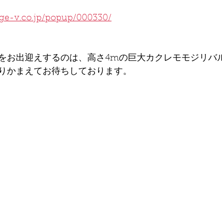
age-v.co.jp/popup/000330/
をお出迎えするのは、高さ4mの巨大カクレモモジリバ
りかまえてお待ちしております。