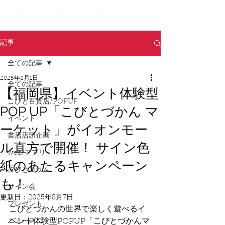
記事
全ての記事
2025年8月1日
全ての記事
【福岡県】イベント体験型
こびと百貨店/POPUP
POP UP「こびとづかん マ
イベント
ーケット」がイオンモー
書店店頭企画
ル直方で開催！ サイン色
web/アプリ
紙のあたるキャンペーン
こびとコラム
も！
サイン会
更新日：
2025年8月7日
プレゼント
こびとづかんの世界で楽しく遊べるイ
ベント体験型POPUP「こびとづかんマ
ニュース