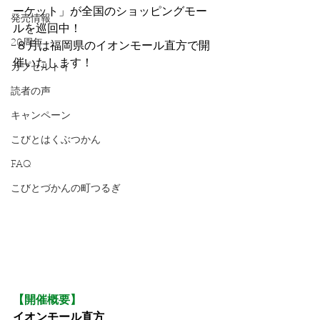
ーケット」が全国のショッピングモー
発売情報
ルを巡回中！
20周年
 ８月は福岡県のイオンモール直方で開
催いたします！
カプセルトイ
読者の声
キャンペーン
こびとはくぶつかん
FAQ
こびとづかんの町つるぎ
【開催概要】
イオンモール直方