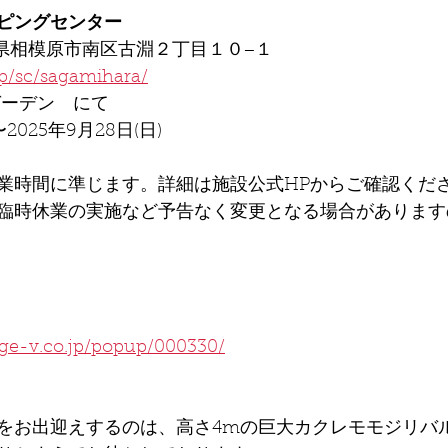
ピングセンター
神奈川県相模原市南区古淵２丁目１０−１
jp/sc/sagamihara/
ガーデン　にて
〜2025年9月28日(日)
業時間に準じます。詳細は施設公式HPからご確認くだ
臨時休業の実施など予告なく変更となる場合があります
age-v.co.jp/popup/000330/
をお出迎えするのは、高さ4mの巨大カクレモモジリバ