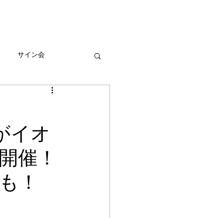
びとづかんの本
グッズ販売情報
More
サイン会
ーン
がイオ
開催！
も！