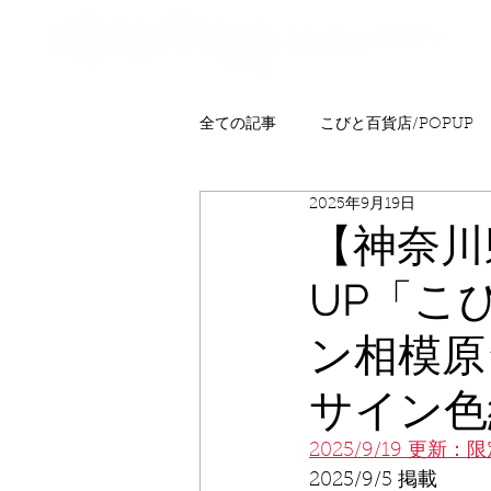
全ての記事
こびと百貨店/POPUP
2025年9月19日
プレゼント
ニュース
発
【神奈川
UP「こ
こびとはくぶつかん
FAQ
ン相模原
サイン色
2025/9/19 更新：
2025/9/5 掲載