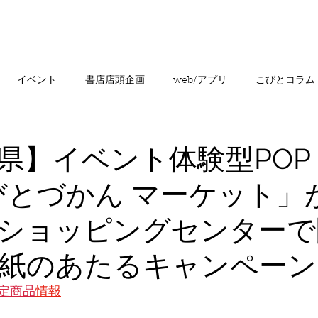
「こびとづかん」とは？
ニュース
コビト紹介
こ
イベント
書店店頭企画
web/アプリ
こびとコラム
売情報
20周年
カプセルトイ
読者の声
キャンペ
県】イベント体験型POP
びとづかん マーケット」
こびとづかんの町つるぎ
ショッピングセンターで
紙のあたるキャンペーン
限定商品
情報