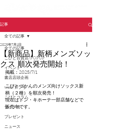
記事
全ての記事
2025年7月1日
全ての記事
【新商品】新柄メンズソッ
こびと百貨店/POPUP
クス 順次発売開始！
イベント
掲載：2025/7/1
書店店頭企画
こびとづかんのメンズ向けソックス新
web/アプリ
柄（２種）を順次発売！
こびとコラム
現在はドン・キホーテ一部店舗などで
販売中です。
サイン会
プレゼント
ニュース