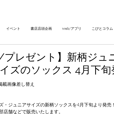
「こびとづかん」とは？
ニュース
コビト紹介
こ
イベント
書店店頭企画
web/アプリ
こびとコラム
売情報
20周年
カプセルトイ
読者の声
キャンペ
/プレゼント】新柄ジュ
イズのソックス 4月下旬
こびとづかんの町つるぎ
8　掲載画像差し替え
ズ・ジュニアサイズの新柄ソックスを4月下旬より発売
部店舗などで販売いたします。