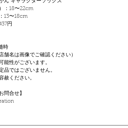
かん キャラクターソックス　
：18〜22cm
13〜18cm
37円
随時
店舗名は画像でご確認ください）
可能性がございます。
定品ではございません。
容赦ください。
お問合せ】
ation 