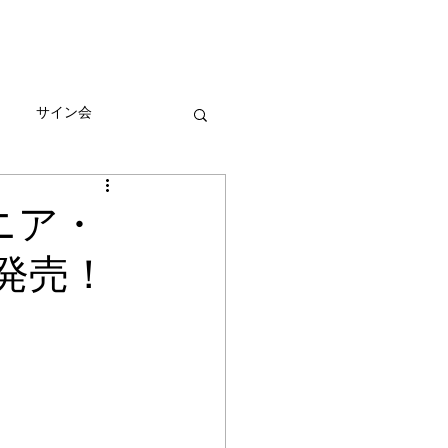
びとづかんの本
グッズ販売情報
More
サイン会
ーン
ニア・
発売！
！