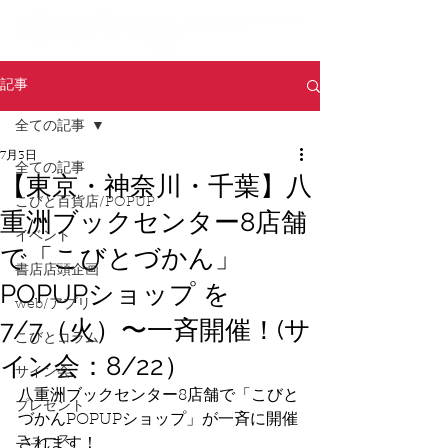
記事
全ての記事
7月3日
全ての記事
【東京・神奈川・千葉】八
こびと百貨店/POPUP
重洲ブックセンター8店舗
イベント
で「こびとづかん」
書店店頭企画
POPUPショップ を
web/アプリ
7/7（火）〜一斉開催！(サ
こびとコラム
イン会：8/22）
サイン会
八重洲ブックセンター8店舗で「こびと
プレゼント
づかんPOPUPショップ」が一斉に開催
ニュース
されます！