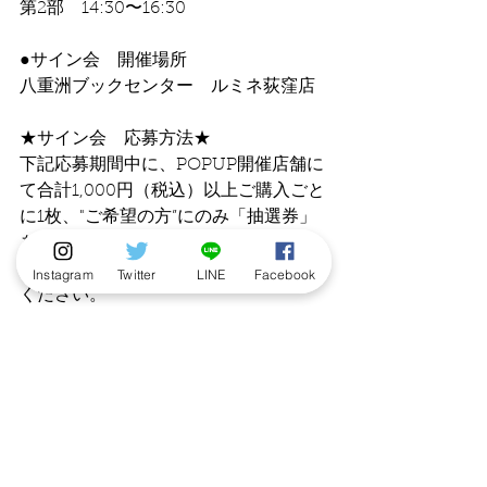
第2部　14:30〜16:30
●サイン会　開催場所
八重洲ブックセンター　ルミネ荻窪店
★サイン会　応募方法★　
下記応募期間中に、POPUP開催店舗に
て合計1,000円（税込）以上ご購入ごと
に1枚、"ご希望の方”にのみ「抽選券」
をお渡しします。抽選券に記載の案内
に従って専用応募フォームよりご応募
Instagram
Twitter
LINE
Facebook
ください。
※抽選券ご希望の方は、ご購入時に必
ず「抽選券希望」の旨をお伝えくださ
い。レシートの合算や、後からのお渡
しはできません。
★サイン会　応募期間★
抽選券に記載の専用の応募フォームよ