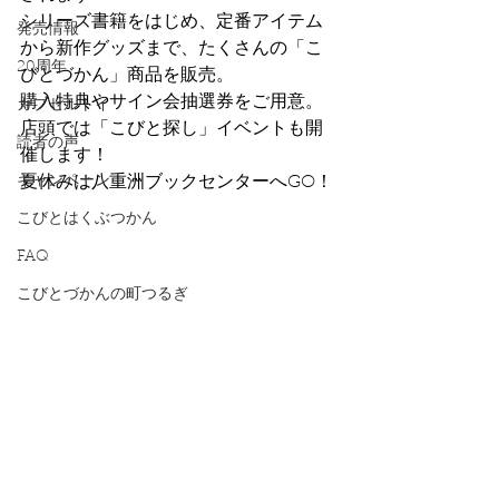
シリーズ書籍をはじめ、定番アイテム
発売情報
から新作グッズまで、たくさんの「こ
20周年
びとづかん」商品を販売。
購入特典やサイン会抽選券をご用意。
カプセルトイ
店頭では「こびと探し」イベントも開
読者の声
催します！
キャンペーン
夏休みは八重洲ブックセンターへGO！
こびとはくぶつかん
FAQ
こびとづかんの町つるぎ