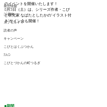
のイベントを開催いたします！
発売情報
8月3日（土）は、シリーズ作者・こび
20周年
と研究家 なばたとしたかの”イラスト付
き”サイン会も開催！
カプセルトイ
読者の声
キャンペーン
こびとはくぶつかん
FAQ
こびとづかんの町つるぎ
■期間