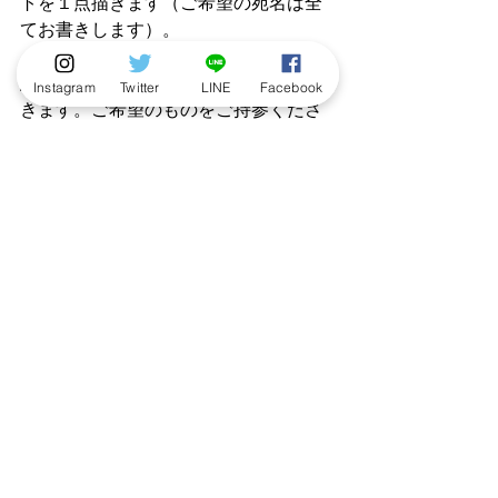
トを１点描きます（ご希望の宛名は全
てお書きします）。
・イラストとサインは標準サイズの色
紙か、なばたとしたか作品の書籍に描
Instagram
Twitter
LINE
Facebook
きます。ご希望のものをご持参くださ
い（書籍は由志園の売店でも販売して
います）
・イラストとサインを描くのに時間が
かかるため、当日待ち時間が発生しま
す。予めご了承ください。
※開催内容を変更したり中止したりす
る場合がありますので、由志園公式サ
イトにて最新情報をご確認の上ご来園
ください。
■お問い合わせ
その他、詳細は「由志園」公式サイト
にてご確認ください。