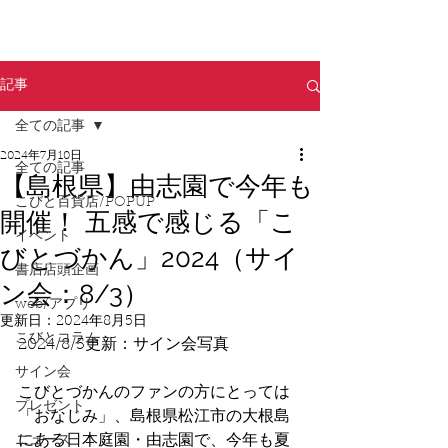
記事
全ての記事
2024年7月10日
全ての記事
【島根県】由志園で今年も
こびと百貨店/POPUP
開催！ 五感で感じる「こ
イベント
びとづかん」2024（サイ
書店店頭企画
ン会：8/3）
web/アプリ
更新日：
2024年8月5日
こびとコラム
2024/8/5更新：サイン会写真
サイン会
こびとづかんのファンの方にとっては
プレゼント
「おなじみ」、島根県松江市の大根島
にある日本庭園・由志園で、今年も夏
ニュース