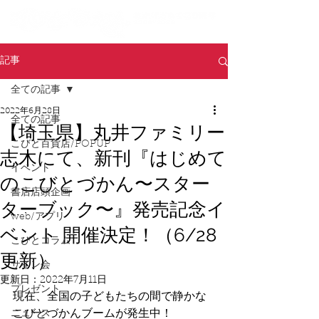
記事
全ての記事
2022年6月28日
全ての記事
【埼玉県】丸井ファミリー
こびと百貨店/POPUP
志木にて、新刊『はじめて
イベント
のこびとづかん〜スター
書店店頭企画
ターブック〜』発売記念イ
web/アプリ
ベント 開催決定！（6/28
こびとコラム
更新）
サイン会
更新日：
2022年7月11日
プレゼント
現在、全国の子どもたちの間で静かな
こびとづかんブームが発生中！
ニュース