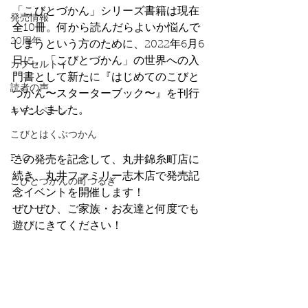
「こびとづかん」シリーズ書籍は現在
発売情報
全10冊。何から読んだらよいか悩んで
20周年
しまうという方のために、2022年6月6
日に、「こびとづかん」の世界への入
カプセルトイ
門書として新たに『はじめてのこびと
読者の声
づかん〜スターターブック〜』を刊行
いたしました。
キャンペーン
こびとはくぶつかん
FAQ
この発売を記念して、丸井錦糸町店に
続き、丸井ファミリー志木店で発売記
こびとづかんの町つるぎ
念イベントを開催します！
ぜひぜひ、ご家族・お友達と何度でも
遊びにきてください！