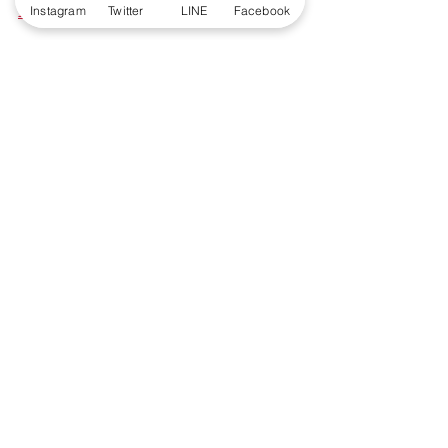
Instagram
Twitter
LINE
Facebook
https://www.0101.co.jp/torikumi/
■新刊「はじめてのこびとづかん　スタ
ーターブック」情報
「こびとづかんの本が欲しいけど、ま
ずはどれを買えばいいんだろう？」そ
んな人のための本です。
現時点で発表されているコビトを全て
収録。様々なコラムやゲームも掲載。
遊びや学びもつめあわせた、読者を飽
きさせない盛りだくさんの内容になっ
ています。
シリーズをくわしく紹介するブックガ
イドも載っていますので、次に読む本
が選びやすい！「こびとづかん」ワー
ルドへの入り口になる一冊です。
・タイトル：はじめてのこびとづ
かん　スターターブック