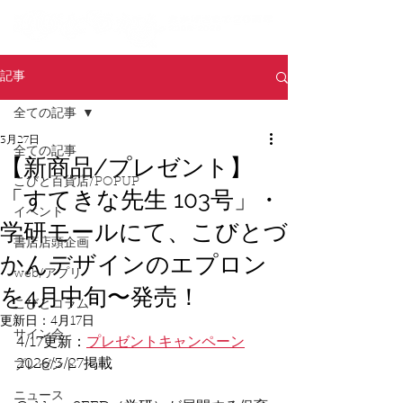
記事
全ての記事
3月27日
全ての記事
【新商品/プレゼント】
こびと百貨店/POPUP
「すてきな先生 103号」・
イベント
学研モールにて、こびとづ
書店店頭企画
かんデザインのエプロン
web/アプリ
を4月中旬〜発売！
こびとコラム
更新日：
4月17日
サイン会
4/17更新：
プレゼントキャンペーン
2026/3/27掲載
プレゼント
ニュース