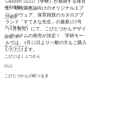
Gakken SEED（学研）
が展開する保育
発売情報
士・幼稚園教諭向けのオリジナルエプ
ロンやウェア、保育雑貨のカタログブ
20周年
ランド「すてきな先生」の最新103号
カプセルトイ
（4月発売）にて、こびとづかんデザイ
ンアイテムの発売が決定！　学研モー
読者の声
ルでは、4月22日より一般の方もご購入
キャンペーン
いただけます。
こびとはくぶつかん
FAQ
こびとづかんの町つるぎ