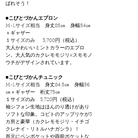
ばれそう！
■こびとづかんエプロン
M-Lサイズ相当　
身丈85㎝　身幅54㎝
＋ギャザー
１サイズのみ	
3,700円（税込）
大人かわいいミントカラーのエプロ
ン。大人気のカクレモモジリ×スモモノ
ウチがデザインされています。
■こびとづかんチュニック
M-Lサイズ相当
　身丈84.5㎝　身幅56
㎝＋ギャザー　裄丈75㎝
１サイズのみ　3,720円（税込）
袖シフォン生地はほんのり透けがあり
ソフトな印象。コビトのアップリケが3
カ所と豪華（カクレモモジリ・イチゴ
クレナイ・リトルハナガシラ）！
首元にペンポケットや両前ポケットな