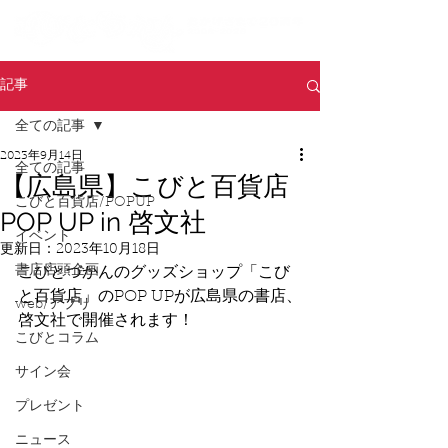
記事
全ての記事
2023年9月14日
全ての記事
【広島県】こびと百貨店
こびと百貨店/POPUP
POP UP in 啓文社
イベント
更新日：
2023年10月18日
書店店頭企画
こびとづかんのグッズショップ「こび
と百貨店」のPOP UPが広島県の書店、
web/アプリ
啓文社で開催されます！
こびとコラム
サイン会
プレゼント
ニュース