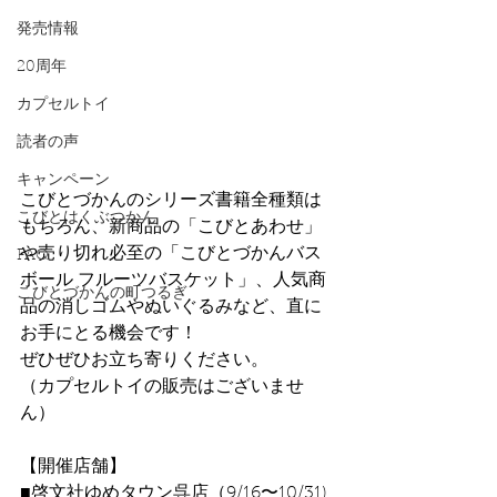
発売情報
20周年
カプセルトイ
読者の声
キャンペーン
こびとづかんのシリーズ書籍全種類は
こびとはくぶつかん
もちろん、新商品の「こびとあわせ」
や売り切れ必至の「こびとづかんバス
FAQ
ボール フルーツバスケット」、人気商
こびとづかんの町つるぎ
品の消しゴムやぬいぐるみなど、直に
お手にとる機会です！
ぜひぜひお立ち寄りください。
（カプセルトイの販売はございませ
ん）
【開催店舗】
■啓文社ゆめタウン呉店（9/16〜10/31)