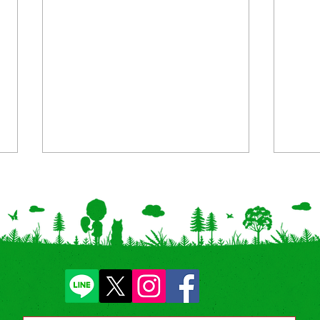
【新商品/地域限定】北海
【千
道・沖縄「おはじき きらきら
店で