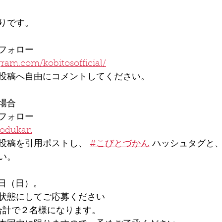
りです。
フォロー
ram.com/kobitosofficial/
投稿へ自由にコメントしてください。
の場合
フォロー
itodukan
投稿を引用ポストし、 
#こびとづかん
 ハッシュタグと
い。
4日（日）。
状態にしてご応募ください
Xで合計で２名様になります。