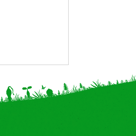
葉県】精文館書店 木更津
POPUP "こびと百貨店”