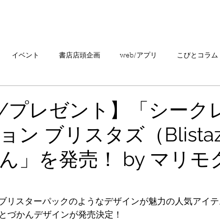
「こびとづかん」とは？
ニュース
コビト紹介
こ
イベント
書店店頭企画
web/アプリ
こびとコラム
売情報
20周年
カプセルトイ
読者の声
キャンペ
/プレゼント】「シーク
ン ブリスタズ（Blista
こびとづかんの町つるぎ
ん」を発売！ by マリモ
ブリスターパックのようなデザインが魅力の人気アイテ
のこびとづかんデザインが発売決定！