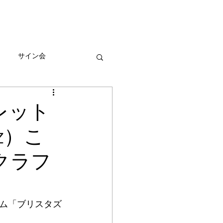
びとづかんの本
グッズ販売情報
More
サイン会
ーン
レット
z）こ
クラフ
ム「ブリスタズ