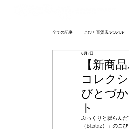
全ての記事
こびと百貨店/POPUP
6月7日
プレゼント
ニュース
発
【新商品
コレクショ
こびとはくぶつかん
FAQ
びとづか
ト
ぷっくりと膨らんだ
（Blistaz）」