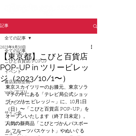
記事
全ての記事
2023年9月30日
全ての記事
【東京都】こびと百貨店
こびと百貨店/POPUP
POP-UP in ツリービレッ
イベント
ジ（2023/10/1〜）
書店店頭企画
東京スカイツリーのお膝元、東京ソラ
web/アプリ
マチの中にある「テレビ局公式ショッ
プ～ツリー ビレッジ～」に、10月1日
こびとコラム
（日）〜「こびと百貨店 POP-UP」を
サイン会
オープンいたします（終了日未定）。
プレゼント
人気の新商品「こびとづかんバスボー
ル フルーツバスケット」やぬいぐる
ニュース