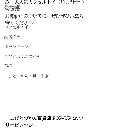
み、大人気カプセルトイ（10月5日〜）
発売情報
も販売。
おでかけのついでに、ぜひぜひお立ち
20周年
寄りください！
カプセルトイ
読者の声
キャンペーン
こびとはくぶつかん
FAQ
こびとづかんの町つるぎ
「こびとづかん百貨店 POP-UP  in ツ
リービレッジ」